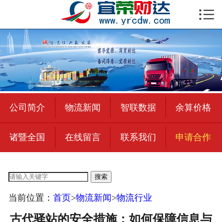

首页

公司简介
物流新闻
绍兴至全国
公司简介
物流新闻
智联数据
余算价格
合作加盟
诸暨全国
在线留言
联系我们
申请合作
宜荣智联
公司招聘
搜索
在线留言
当前位置：
首页
>
物流新闻
>
物流行业
联系我们
古代驿站的安全措施：如何保障信息与