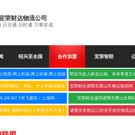
宜荣财达物流公司
 日月通 日时通 万事皆成
闻
绍兴至全国
合作加盟
宜荣智联
上祝愿,网上祈福,网上祈祷,网上祝福
祭祖为故人献花点烛、传承孝道文
空
向招聘物流、车队、个人车辆运输长
宜荣财达诸暨至萧山车辆运输招聘
期合···
作，···
2/6.8/7.7米飞翼车！上海闵···
宜荣财达诚招诸暨至萧山长期6
车辆】诸暨⇄镇江上党镇北汽大道 |
诸暨至常熟沿江经济开发区物流运输
···
···
请联盟