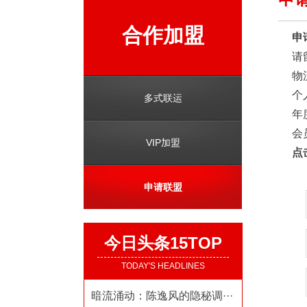
合作加盟
申
请
物
个
多式联运
年
会
VIP加盟
点
申请联盟
今日头条15TOP
TODAY'S HEADLINES
暗流涌动：陈逸风的隐秘调···