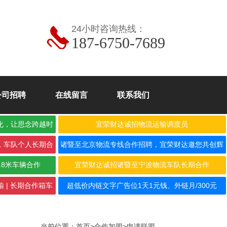
24小时咨询热线：
187-6750-7689
公司招聘
在线留言
联系我们
化，让思念跨越时
宜荣财达诚招物流运输调度员
，车队个人长期合
诸暨至北京物流专线合作招聘，宜荣财达邀您共创辉
煌！
.8米车辆合作
宜荣财达诚招诸暨至宁波物流车队长期合作
 | 长期合作箱车
超低价内链文字广告位1天1元钱、外链月/300元
当前位置：
首页
>
合作加盟
>
申请联盟