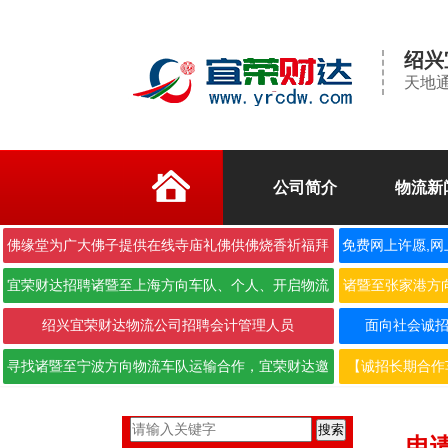
绍兴
天地通
公司简介
物流新
佛缘堂为广大佛子提供在线寺庙礼佛供佛烧香祈福拜
免费网上许愿,网
佛
宜荣财达招聘诸暨至上海方向车队、个人、开启物流
诸暨至张家港方
合作···
绍兴宜荣财达物流公司招聘会计管理人员
面向社会诚招6.
寻找诸暨至宁波方向物流车队运输合作，宜荣财达邀
【诚招长期合作
您携···
搜索
申