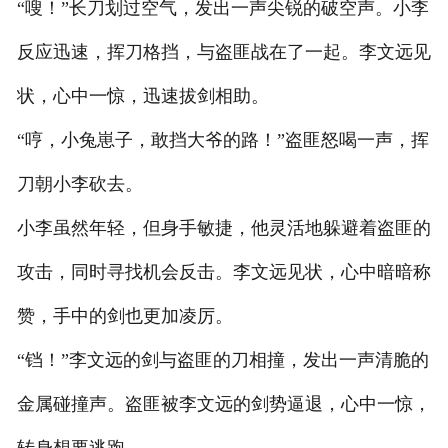
“嗖！”长刀划过空气，发出一声尖锐的破空声。小李
反应迅速，挥刀格挡，与盗匪战在了一起。李文远见
状，心中一惊，迅速拔剑相助。
“哼，小兔崽子，敢挡大爷的路！”盗匪怒喝一声，挥
刀朝小李砍去。
小李虽然年轻，但身手敏捷，他灵活地躲避着盗匪的
攻击，同时寻找机会反击。李文远见状，心中暗暗称
赞，手中的剑也更加凌厉。
“铛！”李文远的剑与盗匪的刀相撞，发出一声清脆的
金属碰撞声。盗匪被李文远的剑势逼退，心中一惊，
转身想要逃跑。