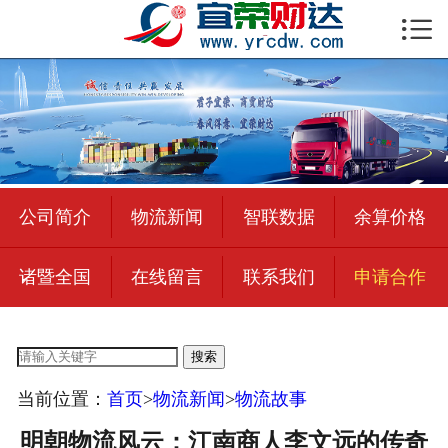

首页

公司简介
物流新闻
绍兴至全国
公司简介
物流新闻
智联数据
余算价格
合作加盟
诸暨全国
在线留言
联系我们
申请合作
宜荣智联
公司招聘
搜索
在线留言
当前位置：
首页
>
物流新闻
>
物流故事
联系我们
明朝物流风云：江南商人李文远的传奇