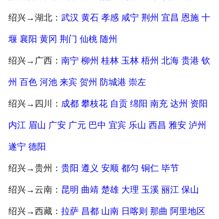
绍兴→湖北：
武汉
黄石
孝感
咸宁
荆州
宜昌
恩施
十
堰
襄阳
黄冈
荆门
仙桃
随州
绍兴→广西：
南宁
柳州
桂林
玉林
梧州
北海
贵港
钦
州
百色
河池
来宾
贺州
防城港
崇左
绍兴→四川：
成都
攀枝花
自贡
绵阳
南充
达州
资阳
内江
眉山
广安
广元
巴中
宜宾
乐山
西昌
雅安
泸州
遂宁
德阳
绍兴→贵州：
贵阳
遵义
安顺
都匀
铜仁
毕节
绍兴→云南：
昆明
曲靖
楚雄
大理
玉溪
丽江
保山
绍兴→西藏：
拉萨
昌都
山南
日喀则
那曲
阿里地区