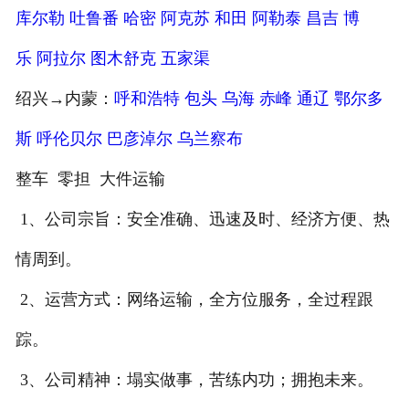
库尔勒
吐鲁番
哈密
阿克苏
和田
阿勒泰
昌吉
博
乐
阿拉尔
图木舒克
五家渠
绍兴→内蒙：
呼和浩特
包头
乌海
赤峰
通辽
鄂尔多
斯
呼伦贝尔
巴彦淖尔
乌兰察布
整车 零担 大件运输
1、公司宗旨：安全准确、迅速及时、经济方便、热
情周到。
2、运营方式：网络运输，全方位服务，全过程跟
踪。
3、公司精神：塌实做事，苦练内功；拥抱未来。