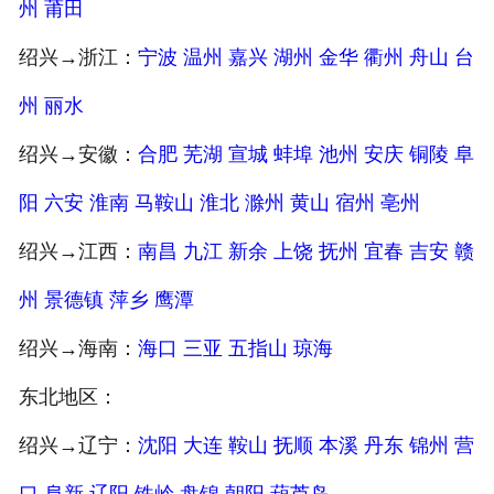
州
莆田
绍兴→浙江：
宁波
温州
嘉兴
湖州
金华
衢州
舟山
台
州
丽水
绍兴→安徽：
合肥
芜湖
宣城
蚌埠
池州
安庆
铜陵
阜
阳
六安
淮南
马鞍山
淮北
滁州
黄山
宿州
亳州
绍兴→江西：
南昌
九江
新余
上饶
抚州
宜春
吉安
赣
州
景德镇
萍乡
鹰潭
绍兴→海南：
海口
三亚
五指山
琼海
东北地区：
绍兴→辽宁：
沈阳
大连
鞍山
抚顺
本溪
丹东
锦州
营
口
阜新
辽阳
铁岭
盘锦
朝阳
葫芦岛