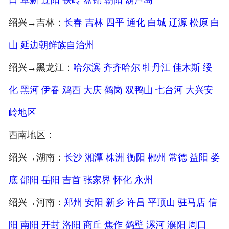
绍兴→吉林：
长春
吉林
四平
通化
白城
辽源
松原
白
山
延边朝鲜族自治州
绍兴→黑龙江：
哈尔滨
齐齐哈尔
牡丹江
佳木斯
绥
化
黑河
伊春
鸡西
大庆
鹤岗
双鸭山
七台河
大兴安
岭地区
西南地区：
绍兴→湖南：
长沙
湘潭
株洲
衡阳
郴州
常德
益阳
娄
底
邵阳
岳阳
吉首
张家界
怀化
永州
绍兴→河南：
郑州
安阳
新乡
许昌
平顶山
驻马店
信
阳
南阳
开封
洛阳
商丘
焦作
鹤壁
漯河
濮阳
周口