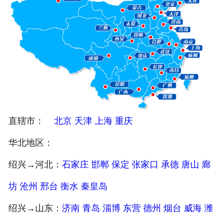
注册
/
登录
在线礼佛
在线许愿
直辖市：
北京
天津
上海
重庆
华北地区：
绍兴→河北：
石家庄
邯郸
保定
张家口
承德
唐山
廊
坊
沧州
邢台
衡水
秦皇岛
绍兴→山东：
济南
青岛
淄博
东营
德州
烟台
威海
潍