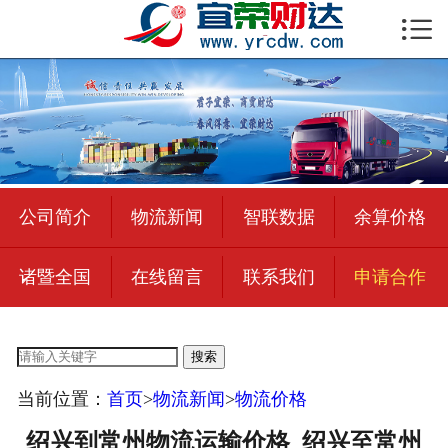

首页

公司简介
物流新闻
绍兴至全国
公司简介
物流新闻
智联数据
余算价格
合作加盟
诸暨全国
在线留言
联系我们
申请合作
宜荣智联
公司招聘
搜索
在线留言
当前位置：
首页
>
物流新闻
>
物流价格
联系我们
绍兴到常州物流运输价格_绍兴至常州