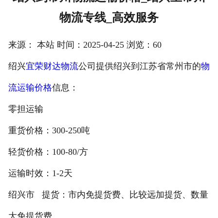
物流专线_高效服务
注册
/
来源： 本站 时间：2025-04-25 浏览：60
登录
绍兴
宜荣财达物流
公司提供绍兴到江苏省常州市的
物
在线礼佛
流运输价格
信息：
在线许愿
零担运输
重货价格：300-250吨
轻货价格：100-80/方
运输时效：1-2天
绍兴市 提货：市内免提货费、比较远加提货、数量
大免提货费