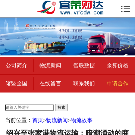

首页

公司简介
物流新闻
绍兴至全国
公司简介
物流新闻
智联数据
余算价格
合作加盟
诸暨全国
在线留言
联系我们
申请合作
宜荣智联
公司招聘
搜索
在线留言
当前位置：
首页
>
物流新闻
>
物流故事
联系我们
绍兴至张家港物流运输：暗潮涌动的商