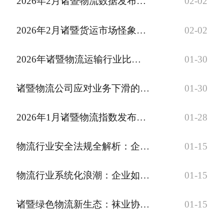
2026年2月诸暨物流数据发布：运价走势、货量波动与细分市场分析
02-02
注册
2026年2月诸暨货运市场怪象：运费涨30% 货价跌10%
02-02
/
登录
2026年诸暨物流运输行业比例下降：挑战与破局之道
01-30
在线礼佛
诸暨物流公司应对业务下滑的5个新增长点（2026实战指南）
01-30
在线许愿
2026年1月诸暨物流指数发布：企业货物运输价格环比下降5%
01-28
物流行业安全法规全解析：企业需遵守的关键法规
01-15
物流行业系统化浪潮：企业如何顺势而为
01-15
诸暨绿色物流新生态：袜业协会×珍珠联盟×多式联运枢纽共建零碳供应链
01-15