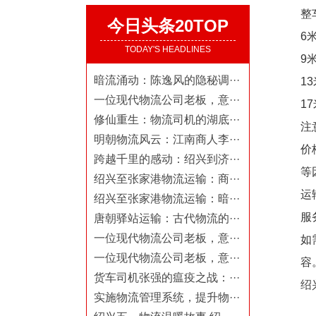
整
今日头条20TOP
6
TODAY'S HEADLINES
9
暗流涌动：陈逸风的隐秘调···
1
一位现代物流公司老板，意···
1
修仙重生：物流司机的湖底···
注
明朝物流风云：江南商人李···
价
跨越千里的感动：绍兴到济···
等
绍兴至张家港物流运输：商···
运
绍兴至张家港物流运输：暗···
服
唐朝驿站运输：古代物流的···
一位现代物流公司老板，意···
如
一位现代物流公司老板，意···
容
货车司机张强的瘟疫之战：···
绍兴
实施物流管理系统，提升物···