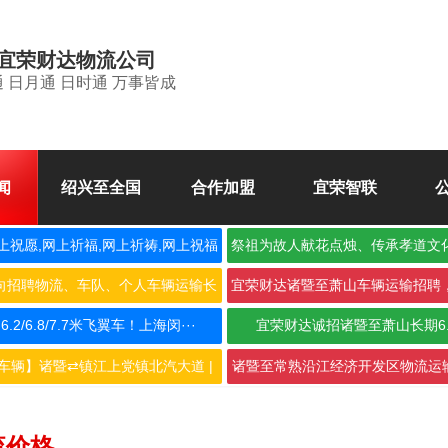
宜荣财达物流公司
 日月通 日时通 万事皆成
闻
绍兴至全国
合作加盟
宜荣智联
上祝愿,网上祈福,网上祈祷,网上祝福
祭祖为故人献花点烛、传承孝道文
空
向招聘物流、车队、个人车辆运输长
宜荣财达诸暨至萧山车辆运输招聘
期合···
作，···
2/6.8/7.7米飞翼车！上海闵···
宜荣财达诚招诸暨至萧山长期6
车辆】诸暨⇄镇江上党镇北汽大道 |
诸暨至常熟沿江经济开发区物流运输
···
···
流价格