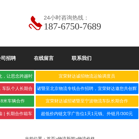
24小时咨询热线：
187-6750-7689
公司招聘
在线留言
联系我们
化，让思念跨越时
宜荣财达诚招物流运输调度员
，车队个人长期合
诸暨至北京物流专线合作招聘，宜荣财达邀您共创辉
煌！
.8米车辆合作
宜荣财达诚招诸暨至宁波物流车队长期合作
 | 长期合作箱车
超低价内链文字广告位1天1元钱、外链月/300元
当前位置：
首页
>
物流新闻
>
物流价格