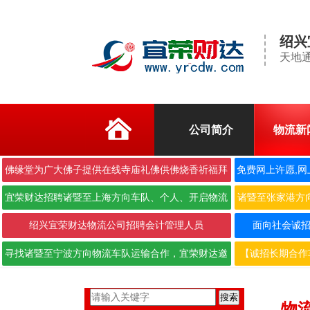
绍兴
天地通
公司简介
物流新
佛缘堂为广大佛子提供在线寺庙礼佛供佛烧香祈福拜
免费网上许愿,网
佛
宜荣财达招聘诸暨至上海方向车队、个人、开启物流
诸暨至张家港方
合作···
绍兴宜荣财达物流公司招聘会计管理人员
面向社会诚招6.
寻找诸暨至宁波方向物流车队运输合作，宜荣财达邀
【诚招长期合作
您携···
搜索
物