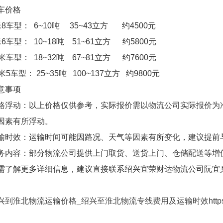
车价格
米8车型： 6~10吨 35~43立方 约4500元
米6车型： 10~18吨 51~61立方 约5800元
3米车型： 18~32吨 67~81立方 约7600元
7米5车型： 25~35吨 100~137立方 约9800元
意事项
格浮动：以上价格仅供参考，实际报价需以
物流公司
实际报价为
因素有所浮动。
输时效：运输时间可能因路况、天气等因素有所变化，建议提前
务内容：部分
物流公司
提供上门取货、送货上门、仓储配送等增
需了解更多详细信息，建议直接联系绍兴
宜荣财达物流
公司阮宜兵
。
到淮北物流运输价格_绍兴至淮北物流专线费用及运输时效https://www.yrc