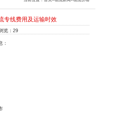
流专线费用及运输时效
 浏览：29
息：
市