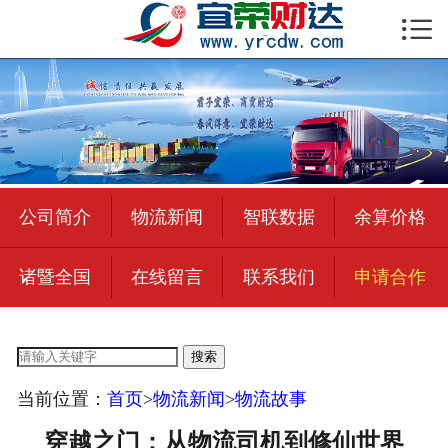

首页

公司简介
物流新闻
绍兴至全国
公司简介
物流新闻
智联数据
余算价格
合作加盟
诸暨全国
在线留言
联系我们
申请合作
宜荣智联
公司招聘
搜索
在线留言
当前位置：
首页
>
物流新闻
>
物流故事
联系我们
穿越之门：从物流司机到修仙世界