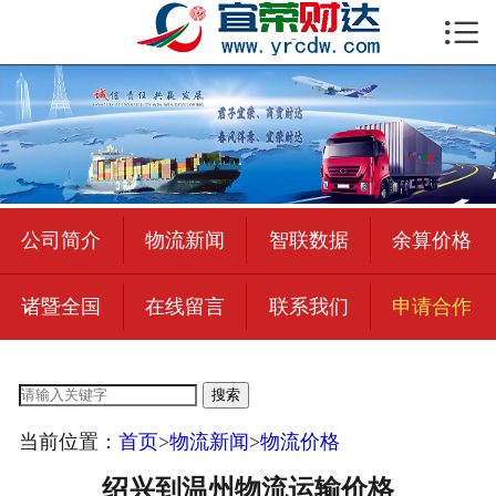

首页

公司简介
物流新闻
绍兴至全国
公司简介
物流新闻
智联数据
余算价格
合作加盟
诸暨全国
在线留言
联系我们
申请合作
宜荣智联
公司招聘
搜索
在线留言
当前位置：
首页
>
物流新闻
>
物流价格
联系我们
绍兴到温州物流运输价格