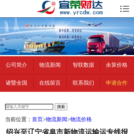

首页

公司简介
物流新闻
绍兴至全国
公司简介
物流新闻
智联数据
余算价格
合作加盟
诸暨全国
在线留言
联系我们
申请合作
宜荣智联
公司招聘
搜索
在线留言
当前位置：
首页
>
物流新闻
>
物流价格
联系我们
绍兴至辽宁省阜市新物流运输运专线报