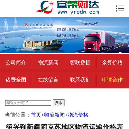

首页

公司简介
物流新闻
绍兴至全国
公司简介
物流新闻
智联数据
余算价格
合作加盟
诸暨全国
在线留言
联系我们
申请合作
宜荣智联
公司招聘
搜索
在线留言
当前位置：
首页
>
物流新闻
>
物流价格
联系我们
绍兴到新疆阿克苏地区物流运输价格表