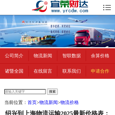

首页

公司简介
物流新闻
绍兴至全国
公司简介
物流新闻
智联数据
余算价格
合作加盟
诸暨全国
在线留言
联系我们
申请合作
宜荣智联
公司招聘
搜索
在线留言
当前位置：
首页
>
物流新闻
>
物流价格
联系我们
绍兴到上海物流运输2025最新价格表：