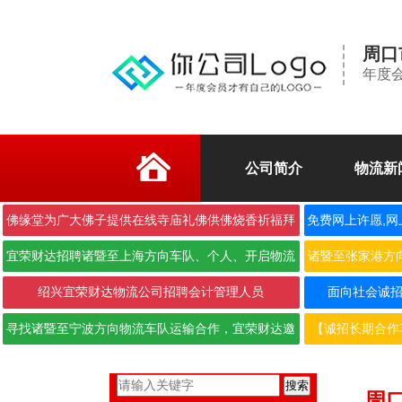
周口
年度
公司简介
物流新
佛缘堂为广大佛子提供在线寺庙礼佛供佛烧香祈福拜
免费网上许愿,网
佛
宜荣财达招聘诸暨至上海方向车队、个人、开启物流
诸暨至张家港方
合作···
绍兴宜荣财达物流公司招聘会计管理人员
面向社会诚招6.
寻找诸暨至宁波方向物流车队运输合作，宜荣财达邀
【诚招长期合作
您携···
搜索
周