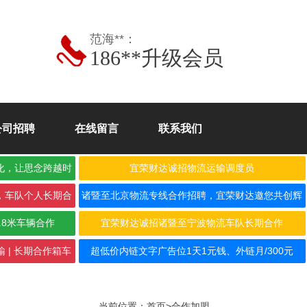
范海**：
186**升级会员
公司招聘
在线留言
联系我们
化，让思念跨越时
宜荣财达诚招物流运输调度员
，车队个人长期合
诸暨至北京物流专线合作招聘，宜荣财达邀您共创辉
煌！
.8米车辆合作
宜荣财达诚招诸暨至宁波物流车队长期合作
 | 长期合作箱车
超低价内链文字广告位1天1元钱、外链月/300元
当前位置：
首页
>
合作加盟