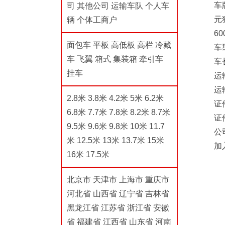
车
司
其他公司
运输车队
个人车
元
辆
个体工商户
60
面包车
平板
高低板
高栏
冷藏
车
车
飞翼
箱式
集装箱
牵引车
车
挂车
运
运
2.8米
3.8米
4.2米
5米
6.2米
证
6.8米
7.7米
7.8米
8.2米
8.7米
证
9.5米
9.6米
9.8米
10米
11.7
公
米
12.5米
13米
13.7米
15米
加
16米
17.5米
北京市
天津市
上海市
重庆市
河北省
山西省
辽宁省
吉林省
黑龙江省
江苏省
浙江省
安徽
省
福建省
江西省
山东省
河南