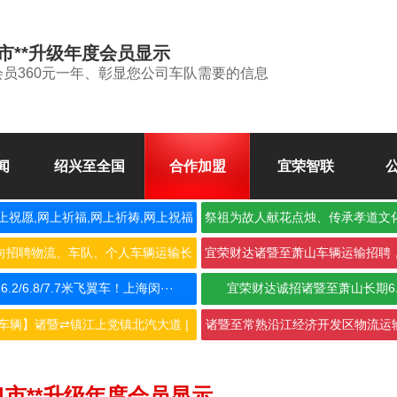
市**升级年度会员显示
会员360元一年、彰显您公司车队需要的信息
闻
绍兴至全国
合作加盟
宜荣智联
上祝愿,网上祈福,网上祈祷,网上祝福
祭祖为故人献花点烛、传承孝道文
空
向招聘物流、车队、个人车辆运输长
宜荣财达诸暨至萧山车辆运输招聘
期合···
作，···
2/6.8/7.7米飞翼车！上海闵···
宜荣财达诚招诸暨至萧山长期6
车辆】诸暨⇄镇江上党镇北汽大道 |
诸暨至常熟沿江经济开发区物流运输
···
···
口市**升级年度会员显示