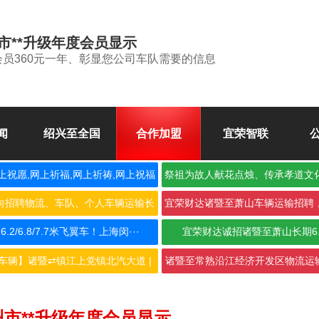
市**升级年度会员显示
会员360元一年、彰显您公司车队需要的信息
闻
绍兴至全国
合作加盟
宜荣智联
上祝愿,网上祈福,网上祈祷,网上祝福
祭祖为故人献花点烛、传承孝道文
空
向招聘物流、车队、个人车辆运输长
宜荣财达诸暨至萧山车辆运输招聘
期合···
作，···
2/6.8/7.7米飞翼车！上海闵···
宜荣财达诚招诸暨至萧山长期6
车辆】诸暨⇄镇江上党镇北汽大道 |
诸暨至常熟沿江经济开发区物流运输
···
···
州市**升级年度会员显示