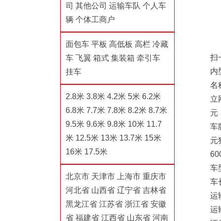
司
其他公司
运输车队
个人车
辆
个体工商户
面包车
平板
高低板
高栏
冷藏
扫
车
飞翼
箱式
集装箱
牵引车
内
挂车
名
2.8米
3.8米
4.2米
5米
6.2米
立
6.8米
7.7米
7.8米
8.2米
8.7米
元
9.5米
9.6米
9.8米
10米
11.7
车
米
12.5米
13米
13.7米
15米
元
16米
17.5米
60
车
北京市
天津市
上海市
重庆市
车
河北省
山西省
辽宁省
吉林省
运
黑龙江省
江苏省
浙江省
安徽
运
省
福建省
江西省
山东省
河南