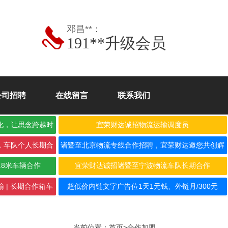
邓昌**：
191**升级会员
公司招聘
在线留言
联系我们
化，让思念跨越时
宜荣财达诚招物流运输调度员
，车队个人长期合
诸暨至北京物流专线合作招聘，宜荣财达邀您共创辉
煌！
.8米车辆合作
宜荣财达诚招诸暨至宁波物流车队长期合作
 | 长期合作箱车
超低价内链文字广告位1天1元钱、外链月/300元
当前位置：
首页
>
合作加盟