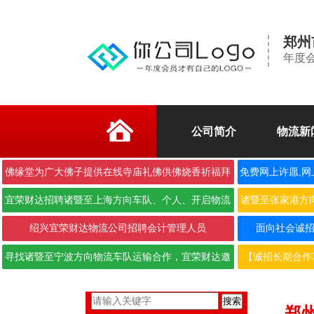
郑州
年度
公司简介
物流新
佛缘堂为广大佛子提供在线寺庙礼佛供佛烧香祈福拜
免费网上许愿,网
佛
宜荣财达招聘诸暨至上海方向车队、个人、开启物流
诸暨至张家港方
合作···
绍兴宜荣财达物流公司招聘会计管理人员
面向社会诚招6.
寻找诸暨至宁波方向物流车队运输合作，宜荣财达邀
【诚招长期合作
您携···
搜索
郑