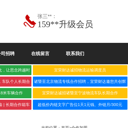
张三**：
159**升级会员
公司招聘
在线留言
联系我们
化，让思念跨越时
宜荣财达诚招物流运输调度员
，车队个人长期合
诸暨至北京物流专线合作招聘，宜荣财达邀您共创辉
煌！
.8米车辆合作
宜荣财达诚招诸暨至宁波物流车队长期合作
 | 长期合作箱车
超低价内链文字广告位1天1元钱、外链月/300元
当前位置：
首页
>
合作加盟