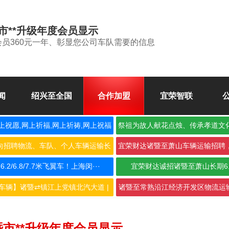
市**升级年度会员显示
会员360元一年、彰显您公司车队需要的信息
闻
绍兴至全国
合作加盟
宜荣智联
上祝愿,网上祈福,网上祈祷,网上祝福
祭祖为故人献花点烛、传承孝道文
空
向招聘物流、车队、个人车辆运输长
宜荣财达诸暨至萧山车辆运输招聘
期合···
作，···
2/6.8/7.7米飞翼车！上海闵···
宜荣财达诚招诸暨至萧山长期6
车辆】诸暨⇄镇江上党镇北汽大道 |
诸暨至常熟沿江经济开发区物流运输
···
···
暨市**升级年度会员显示