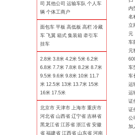
司
其他公司
运输车队
个人车
内
辆
个体工商户
名
立
面包车
平板
高低板
高栏
冷藏
元
车
飞翼
箱式
集装箱
牵引车
车
挂车
元
2.8米
3.8米
4.2米
5米
6.2米
60
6.8米
7.7米
7.8米
8.2米
8.7米
车
9.5米
9.6米
9.8米
10米
11.7
车
米
12.5米
13米
13.7米
15米
运
16米
17.5米
运
证
北京市
天津市
上海市
重庆市
证
河北省
山西省
辽宁省
吉林省
公
黑龙江省
江苏省
浙江省
安徽
加
省
福建省
江西省
山东省
河南