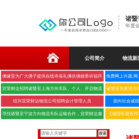
诸暨
年度
公司简介
物流新
佛缘堂为广大佛子提供在线寺庙礼佛供佛烧香祈福拜
免费网上许愿,网
佛
宜荣财达招聘诸暨至上海方向车队、个人、开启物流
诸暨至张家港方
合作···
绍兴宜荣财达物流公司招聘会计管理人员
面向社会诚招6.
寻找诸暨至宁波方向物流车队运输合作，宜荣财达邀
【诚招长期合作
您携···
搜索
诸