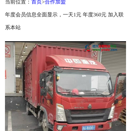
当前位置：
首页
>
合作加盟
注册
年度会员信息全面显示，一天1元 年度360元 加入联
/
系本站
登录