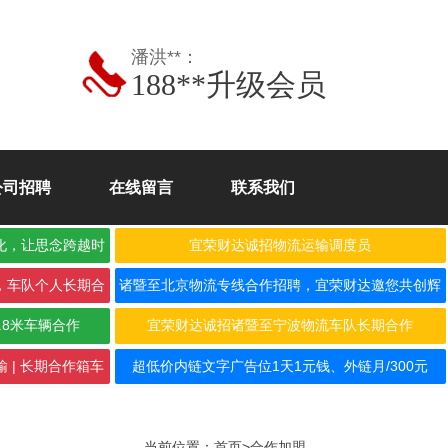
潘洪**：
188**升级会员
公司招聘
在线留言
联系我们
化，让思念跨越时
宜荣财达诚招物流运输调度员
，车队个人长期合
诸暨至北京物流专线合作招聘，宜荣财达邀您共创辉
煌！
.8米车辆合作
宜荣财达诚招诸暨至宁波物流车队长期合作
 | 长期合作箱车
超低价内链文字广告位1天1元钱、外链月/300元
当前位置：
首页
>
合作加盟