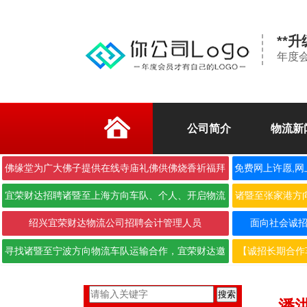
**
年度
公司简介
物流新
佛缘堂为广大佛子提供在线寺庙礼佛供佛烧香祈福拜
免费网上许愿,网
佛
宜荣财达招聘诸暨至上海方向车队、个人、开启物流
诸暨至张家港方
合作···
绍兴宜荣财达物流公司招聘会计管理人员
面向社会诚招6.
寻找诸暨至宁波方向物流车队运输合作，宜荣财达邀
【诚招长期合作
您携···
搜索
潘