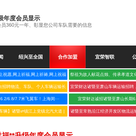
升级年度会员显示
会员360元一年、彰显您公司车队需要的信息
闻
绍兴至全国
合作加盟
宜荣智联
上祝愿,网上祈福,网上祈祷,网上祝福
祭祖为故人献花点烛、传承孝道文
空
向招聘物流、车队、个人车辆运输长
宜荣财达诸暨至萧山车辆运输招聘
期合···
作，···
2/6.8/7.7米飞翼车！上海闵···
宜荣财达诚招诸暨至萧山长期6
车辆】诸暨⇄镇江上党镇北汽大道 |
诸暨至常熟沿江经济开发区物流运输
···
···
洪福**升级年度会员显示