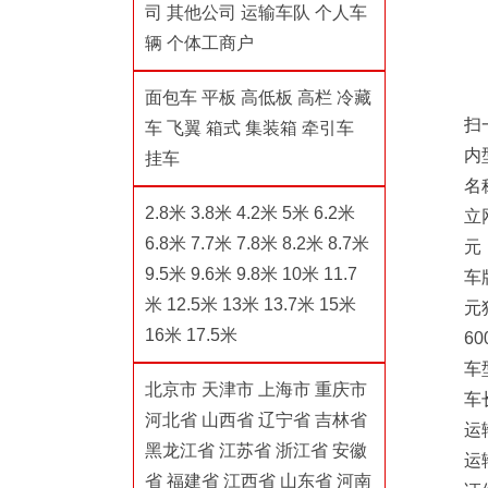
司
其他公司
运输车队
个人车
辆
个体工商户
面包车
平板
高低板
高栏
冷藏
扫
车
飞翼
箱式
集装箱
牵引车
内
挂车
名
2.8米
3.8米
4.2米
5米
6.2米
立
6.8米
7.7米
7.8米
8.2米
8.7米
元
9.5米
9.6米
9.8米
10米
11.7
车
米
12.5米
13米
13.7米
15米
元
16米
17.5米
60
车
北京市
天津市
上海市
重庆市
车
河北省
山西省
辽宁省
吉林省
运
黑龙江省
江苏省
浙江省
安徽
运
省
福建省
江西省
山东省
河南