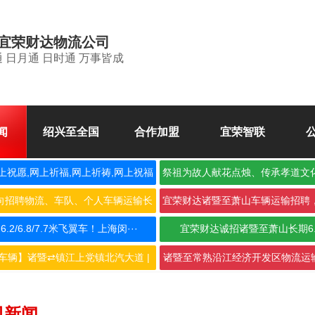
宜荣财达物流公司
 日月通 日时通 万事皆成
闻
绍兴至全国
合作加盟
宜荣智联
上祝愿,网上祈福,网上祈祷,网上祝福
祭祖为故人献花点烛、传承孝道文
空
向招聘物流、车队、个人车辆运输长
宜荣财达诸暨至萧山车辆运输招聘
期合···
作，···
2/6.8/7.7米飞翼车！上海闵···
宜荣财达诚招诸暨至萧山长期6
车辆】诸暨⇄镇江上党镇北汽大道 |
诸暨至常熟沿江经济开发区物流运输
···
···
司新闻