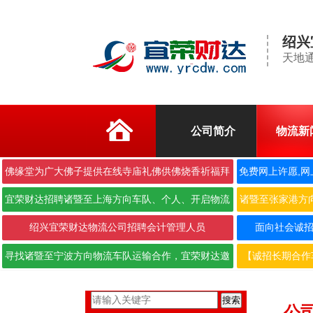
绍兴
天地通
公司简介
物流新
佛缘堂为广大佛子提供在线寺庙礼佛供佛烧香祈福拜
免费网上许愿,网
佛
宜荣财达招聘诸暨至上海方向车队、个人、开启物流
诸暨至张家港方
合作···
绍兴宜荣财达物流公司招聘会计管理人员
面向社会诚招6.
寻找诸暨至宁波方向物流车队运输合作，宜荣财达邀
【诚招长期合作
您携···
搜索
公