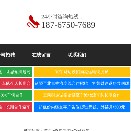
24小时咨询热线：
187-6750-7689
公司招聘
在线留言
联系我们
化，让思念跨越时
宜荣财达诚招物流运输调度员
，车队个人长期合
诸暨至北京物流专线合作招聘，宜荣财达邀您共创辉
煌！
.8米车辆合作
宜荣财达诚招诸暨至宁波物流车队长期合作
 | 长期合作箱车
超低价内链文字广告位1天1元钱、外链月/300元
当前位置：
首页
>
物流新闻
>
公司新闻