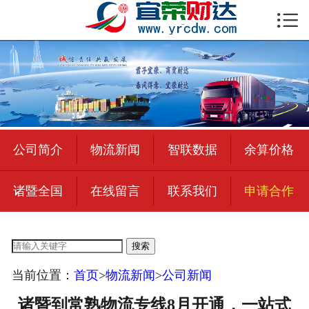

首页

公司简介
物流新闻
绍兴至全国
公司简介
物流新闻
智联数据
余算价格
合作加盟
诸暨全国
在线留言
联系我们
申请合作
宜荣智联
公司招聘
搜索
在线留言
当前位置：
首页
>
物流新闻
>
公司新闻
联系我们
诸暨到常熟物流专线8月开通，一站式