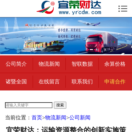

首页

公司简介
物流新闻
绍兴至全国
公司简介
物流新闻
智联数据
余算价格
合作加盟
诸暨全国
在线留言
联系我们
申请合作
宜荣智联
公司招聘
搜索
在线留言
当前位置：
首页
>
物流新闻
>
公司新闻
联系我们
宜荣财达：运输资源整合的创新实施策