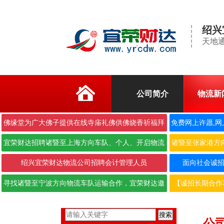
绍兴
天地通
公司简介
物流新
佛缘堂为广大佛子提供在线寺庙礼佛供佛烧香祈福拜
免费网上许愿,网
佛
宜荣财达招聘诸暨至上海方向车队、个人、开启物流
诸暨至张家港方
合作···
绍兴宜荣财达物流公司招聘会计管理人员
面向社会诚招6.
寻找诸暨至宁波方向物流车队运输合作，宜荣财达邀
【诚招长期合作
您携···
搜索
公