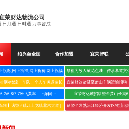
宜荣财达物流公司
 日月通 日时通 万事皆成
闻
绍兴至全国
合作加盟
宜荣智联
上祝愿,网上祈福,网上祈祷,网上祝福
祭祖为故人献花点烛、传承孝道文
空
向招聘物流、车队、个人车辆运输长
宜荣财达诸暨至萧山车辆运输招聘
期合···
作，···
2/6.8/7.7米飞翼车！上海闵···
宜荣财达诚招诸暨至萧山长期6
车辆】诸暨⇄镇江上党镇北汽大道 |
诸暨至常熟沿江经济开发区物流运输
···
···
司新闻