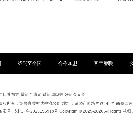
闻
绍兴至全国
合作加盟
宜荣智联
红日升东方 霉运全清光 财运哗哗来 好运久又长
版权所有：绍兴宜荣财达物流公司 地址：诸暨市艮塔西路148号 尚豪国际A2
备案号：
浙ICP备2025156918号
Copyright © 2025-2026 All Rights
视频