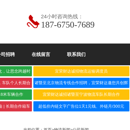
24小时咨询热线：
187-6750-7689
公司招聘
在线留言
联系我们
化，让思念跨越时
宜荣财达诚招物流运输调度员
，车队个人长期合
诸暨至北京物流专线合作招聘，宜荣财达邀您共创辉
煌！
.8米车辆合作
宜荣财达诚招诸暨至宁波物流车队长期合作
 | 长期合作箱车
超低价内链文字广告位1天1元钱、外链月/300元
当前位置：
首页
>
物流新闻
>
公司新闻