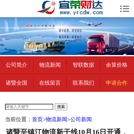

首页

公司简介
物流新闻
绍兴至全国
公司简介
物流新闻
智联数据
余算价格
合作加盟
诸暨全国
在线留言
联系我们
申请合作
宜荣智联
公司招聘
搜索
在线留言
当前位置：
首页
>
物流新闻
>
公司新闻
联系我们
诸暨至镇江物流新干线10月16日开通，