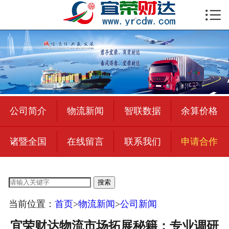

首页

公司简介
物流新闻
绍兴至全国
公司简介
物流新闻
智联数据
余算价格
合作加盟
诸暨全国
在线留言
联系我们
申请合作
宜荣智联
公司招聘
搜索
在线留言
当前位置：
首页
>
物流新闻
>
公司新闻
联系我们
宜荣财达物流市场拓展秘籍：专业调研