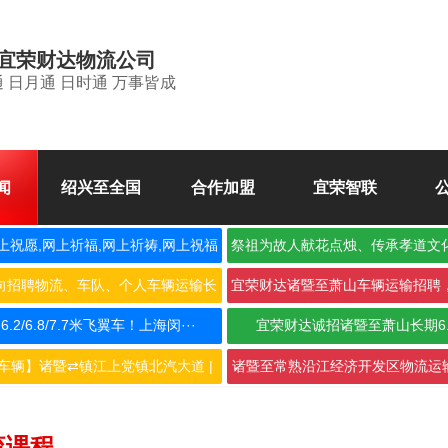
宜荣财达物流公司
 日月通 日时通 万事皆成
闻
绍兴至全国
合作加盟
宜荣智联
上祝愿,网上祈福,网上祈祷,网上祝福
祭祖为故人献花点烛、传承孝道文
空
向招聘物流、车队、个人车辆运输长
宜荣财达诸暨至萧山车辆运输招聘
期合···
作，···
2/6.8/7.7米飞翼车！上海闵···
宜荣财达诚招诸暨至萧山长期6
车辆】诸暨⇄镇江上党镇北汽大道 |
诸暨至常熟沿江经济开发区物流运输
···
···
流课程