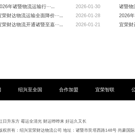
2026年诸暨物流运输行···...
2026-01-30
诸暨物流
宜荣财达物流运输全面降价···...
2026-01-28
2026年
宜荣财达物流开通诸暨至嘉···...
2026-01-21
宜荣财达
闻
绍兴至全国
合作加盟
宜荣智联
红日升东方 霉运全清光 财运哗哗来 好运久又长
版权所有：绍兴宜荣财达物流公司 地址：诸暨市艮塔西路148号 尚豪国际A2