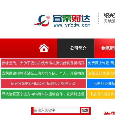
绍兴
天地通
公司简介
物流新
佛缘堂为广大佛子提供在线寺庙礼佛供佛烧香祈福拜
免费网上许愿,网
佛
宜荣财达招聘诸暨至上海方向车队、个人、开启物流
诸暨至张家港方
合作···
绍兴宜荣财达物流公司招聘会计管理人员
面向社会诚招6.
寻找诸暨至宁波方向物流车队运输合作，宜荣财达邀
【诚招长期合作
您携···
搜索
物