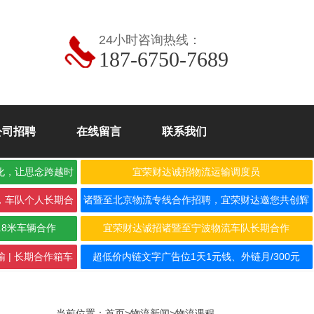
24小时咨询热线：
187-6750-7689
公司招聘
在线留言
联系我们
化，让思念跨越时
宜荣财达诚招物流运输调度员
，车队个人长期合
诸暨至北京物流专线合作招聘，宜荣财达邀您共创辉
煌！
.8米车辆合作
宜荣财达诚招诸暨至宁波物流车队长期合作
 | 长期合作箱车
超低价内链文字广告位1天1元钱、外链月/300元
当前位置：
首页
>
物流新闻
>
物流课程