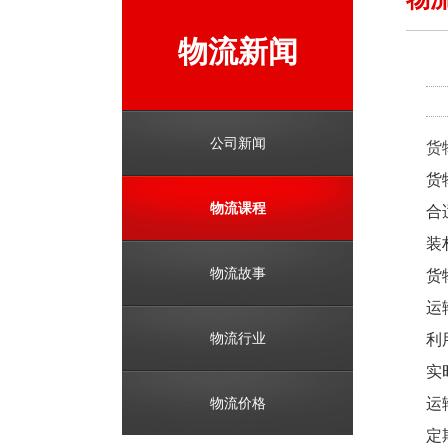
物流新闻
公司新闻
货
货
物流课程
合
装
物流故事
货
运
物流行业
利
实
物流价格
运
定