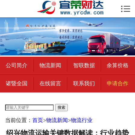

首页

公司简介
物流新闻
绍兴至全国
公司简介
物流新闻
智联数据
余算价格
合作加盟
诸暨全国
在线留言
联系我们
申请合作
宜荣智联
公司招聘
搜索
在线留言
当前位置：
首页
>
物流新闻
>
物流行业
联系我们
绍兴物流运输关键数据解读：行业趋势