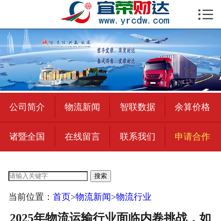

首页

公司简介
物流新闻
绍兴至全国
公司简介
物流新闻
智联数据
余算价格
合作加盟
诸暨全国
在线留言
联系我们
申请合作
宜荣智联
公司招聘
搜索
在线留言
当前位置：
首页
>
物流新闻
>
物流行业
联系我们
2025年物流运输行业面临内卷挑战，如