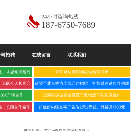
24小时咨询热线：
187-6750-7689
公司招聘
在线留言
联系我们
化，让思念跨越时
宜荣财达诚招物流运输调度员
，车队个人长期合
诸暨至北京物流专线合作招聘，宜荣财达邀您共创辉
煌！
.8米车辆合作
宜荣财达诚招诸暨至宁波物流车队长期合作
 | 长期合作箱车
超低价内链文字广告位1天1元钱、外链月/300元
当前位置：
首页
>
物流新闻
>
物流行业