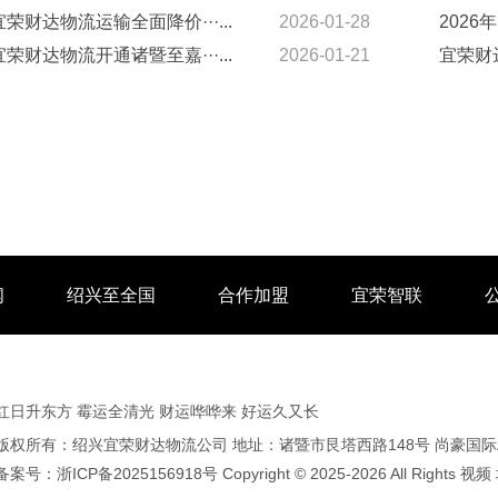
宜荣财达物流运输全面降价···...
2026-01-28
2026年
宜荣财达物流开通诸暨至嘉···...
2026-01-21
宜荣财达
闻
绍兴至全国
合作加盟
宜荣智联
红日升东方 霉运全清光 财运哗哗来 好运久又长
版权所有：绍兴宜荣财达物流公司 地址：诸暨市艮塔西路148号 尚豪国际A2
备案号：
浙ICP备2025156918号
Copyright © 2025-2026 All Rights
视频