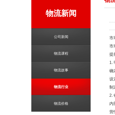
物流新闻
公司新闻
市
市
物流课程
提
1
物流故事
确
设
物流行业
制
2
物流价格
内
营