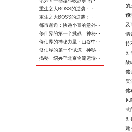
绍兴五一物流温暖故事 绍···
的
重生之大BOSS的逆袭：···
预
重生之大BOSS的逆袭：···
及
都市邂逅：快递小哥的意外···
修仙界的第一个挑战：神秘···
情
修仙界的神秘力量：山谷中···
持
修仙界的第一个试炼：神秘···
5
揭秘！绍兴至北京物流运输···
战
储
资
储
风
式
6
建