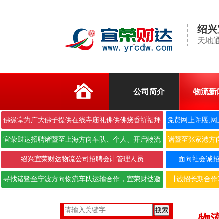
绍兴
天地通
公司简介
物流新
佛缘堂为广大佛子提供在线寺庙礼佛供佛烧香祈福拜
免费网上许愿,网
佛
宜荣财达招聘诸暨至上海方向车队、个人、开启物流
诸暨至张家港方
合作···
绍兴宜荣财达物流公司招聘会计管理人员
面向社会诚招6.
寻找诸暨至宁波方向物流车队运输合作，宜荣财达邀
【诚招长期合作
您携···
搜索
物