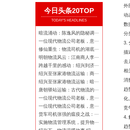
外
今日头条20TOP
动
TODAY'S HEADLINES
数
暗流涌动：陈逸风的隐秘调···
分
一位现代物流公司老板，意···
3
修仙重生：物流司机的湖底···
描
明朝物流风云：江南商人李···
去
跨越千里的感动：绍兴到济···
相
绍兴至张家港物流运输：商···
消
绍兴至张家港物流运输：暗···
趋
唐朝驿站运输：古代物流的···
一位现代物流公司老板，意···
化
一位现代物流公司老板，意···
竞
货车司机张强的瘟疫之战：···
4
实施物流管理系统，提升物···
趋