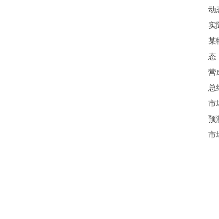
动
实
某
态
营
总
市
预
市场