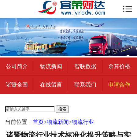

首页

公司简介
物流新闻
绍兴至全国
公司简介
物流新闻
智联数据
余算价格
合作加盟
诸暨全国
在线留言
联系我们
申请合作
宜荣智联
公司招聘
搜索
在线留言
当前位置：
首页
>
物流新闻
>
物流行业
联系我们
诸暨物流行业技术标准化提升策略与实