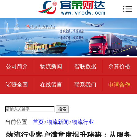

首页

公司简介
物流新闻
绍兴至全国
公司简介
物流新闻
智联数据
余算价格
合作加盟
诸暨全国
在线留言
联系我们
申请合作
宜荣智联
公司招聘
搜索
在线留言
当前位置：
首页
>
物流新闻
>
物流行业
联系我们
物流行业客户满意度提升秘籍：从服务