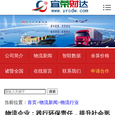

首页

公司简介
物流新闻
绍兴至全国
公司简介
物流新闻
智联数据
余算价格
合作加盟
诸暨全国
在线留言
联系我们
申请合作
宜荣智联
公司招聘
搜索
在线留言
当前位置：
首页
>
物流新闻
>
物流行业
联系我们
物流企业：践行环保责任，提升社会形