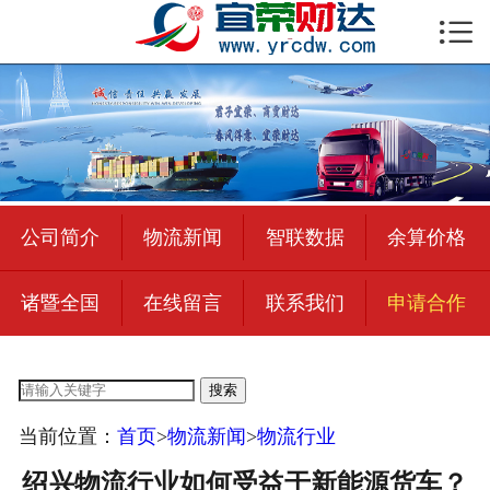

首页

公司简介
物流新闻
绍兴至全国
公司简介
物流新闻
智联数据
余算价格
合作加盟
诸暨全国
在线留言
联系我们
申请合作
宜荣智联
公司招聘
搜索
在线留言
当前位置：
首页
>
物流新闻
>
物流行业
联系我们
绍兴物流行业如何受益于新能源货车？