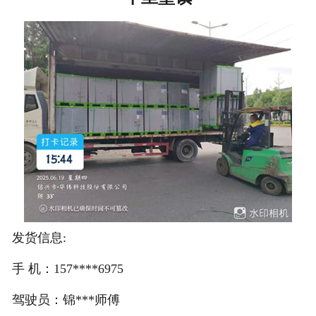
注册
/
登录
在线礼佛
在线许愿
发货信息:
手 机：157****6975
驾驶员：锦***师傅