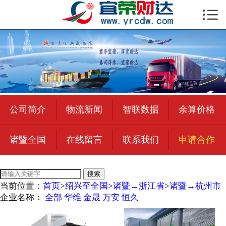

首页

公司简介
物流新闻
绍兴至全国
公司简介
物流新闻
智联数据
余算价格
合作加盟
诸暨全国
在线留言
联系我们
申请合作
宜荣智联
公司招聘
搜索
当前位置：
首页
>
绍兴至全国
>
诸暨→浙江省
>
诸暨→杭州市
在线留言
企业名称：
全部
华维
金晟
万安
恒久
联系我们