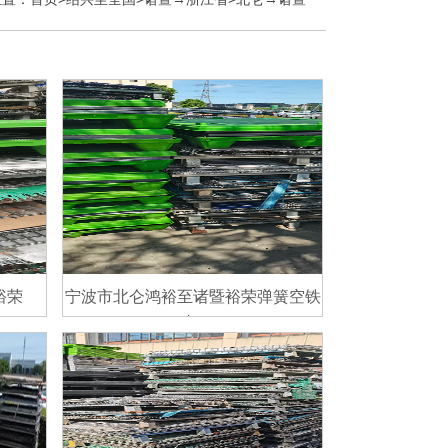
裕荣
宁波市北仑鸿裕至诸暨裕荣弹簧空铁
框
了解详情>>