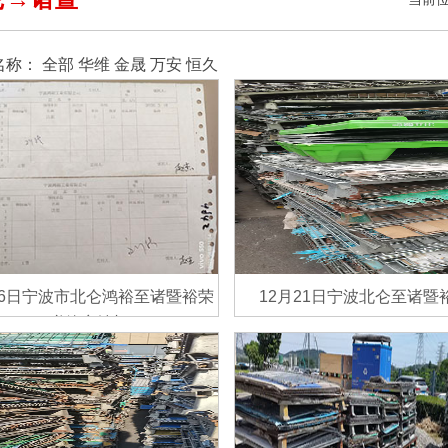
名称：
全部
华维
金晟
万安
恒久
26日宁波市北仑鸿裕至诸暨裕荣
12月21日宁波北仑至诸暨
弹簧空铁框
了解详情>>
了解详情>>