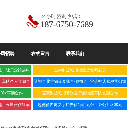
24小时咨询热线：
187-6750-7689
公司招聘
在线留言
联系我们
化，让思念跨越时
宜荣财达诚招物流运输调度员
，车队个人长期合
诸暨至北京物流专线合作招聘，宜荣财达邀您共创辉
煌！
.8米车辆合作
宜荣财达诚招诸暨至宁波物流车队长期合作
 | 长期合作箱车
超低价内链文字广告位1天1元钱、外链月/300元
位置：
首页
>
绍兴至全国
>
诸暨→浙江省
>
北仑→诸暨