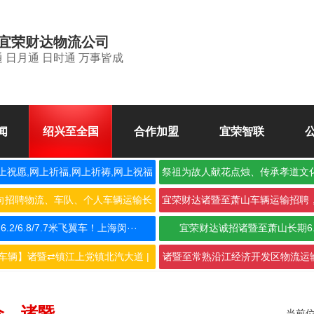
宜荣财达物流公司
 日月通 日时通 万事皆成
闻
绍兴至全国
合作加盟
宜荣智联
上祝愿,网上祈福,网上祈祷,网上祝福
祭祖为故人献花点烛、传承孝道文
空
向招聘物流、车队、个人车辆运输长
宜荣财达诸暨至萧山车辆运输招聘
期合···
作，···
2/6.8/7.7米飞翼车！上海闵···
宜荣财达诚招诸暨至萧山长期6
车辆】诸暨⇄镇江上党镇北汽大道 |
诸暨至常熟沿江经济开发区物流运输
···
···
仑→诸暨
当前