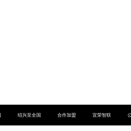
闻
绍兴至全国
合作加盟
宜荣智联