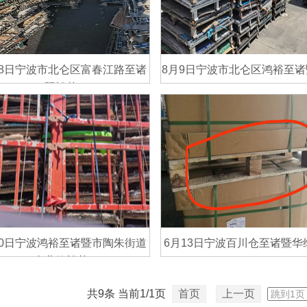
18日宁波市北仑区富春江路至诸
8月9日宁波市北仑区鸿裕至诸
暨裕荣
了解详情>>
了解详情>>
30日宁波鸿裕至诸暨市陶朱街道
6月13日宁波百川仓至诸暨华
丰北路裕荣
了解详情>>
了解详情>>
共9条 当前1/1页
首页
上一页