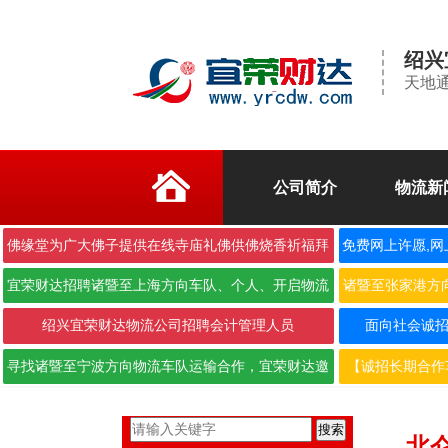
绍兴
天地通
公司简介
物流新
佛缘堂为广大佛子提供在线寺庙礼佛供佛烧香祈福拜
免费网上许愿,网
佛
宜荣财达招聘诸暨至上海方向车队、个人、开启物流
诸暨至张家港方
合作···
绍兴宜荣财达物流公司招聘会计管理人员
面向社会诚招6.
寻找诸暨至宁波方向物流车队运输合作，宜荣财达邀
【诚招长期合作
您携···
搜索
北