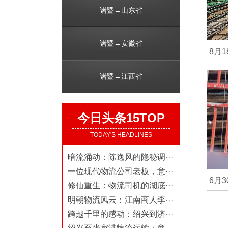
诸暨→山东省
诸暨→安徽省
8月
诸暨→江西省
今日头条15TOP
TODAY'S HEADLINES
暗流涌动：陈逸风的隐秘调···
一位现代物流公司老板，意···
6月
修仙重生：物流司机的湖底···
明朝物流风云：江南商人李···
跨越千里的感动：绍兴到济···