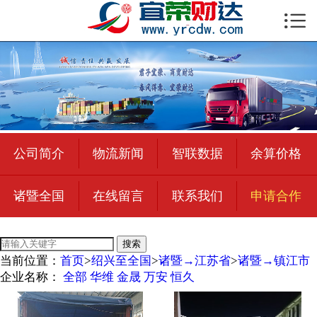

首页

公司简介
物流新闻
绍兴至全国
公司简介
物流新闻
智联数据
余算价格
合作加盟
诸暨全国
在线留言
联系我们
申请合作
宜荣智联
公司招聘
搜索
当前位置：
首页
>
绍兴至全国
>
诸暨→江苏省
>
诸暨→镇江市
在线留言
企业名称：
全部
华维
金晟
万安
恒久
联系我们