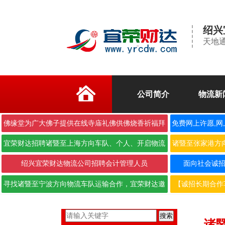
绍兴
天地通
公司简介
物流新
佛缘堂为广大佛子提供在线寺庙礼佛供佛烧香祈福拜
免费网上许愿,网
佛
宜荣财达招聘诸暨至上海方向车队、个人、开启物流
诸暨至张家港方
合作···
绍兴宜荣财达物流公司招聘会计管理人员
面向社会诚招6.
寻找诸暨至宁波方向物流车队运输合作，宜荣财达邀
【诚招长期合作
您携···
搜索
诸