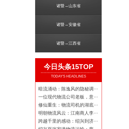
诸暨→山东省
诸暨→安徽省
诸暨→江西省
今日头条15TOP
TODAY'S HEADLINES
暗流涌动：陈逸风的隐秘调···
一位现代物流公司老板，意···
修仙重生：物流司机的湖底···
明朝物流风云：江南商人李···
跨越千里的感动：绍兴到济···