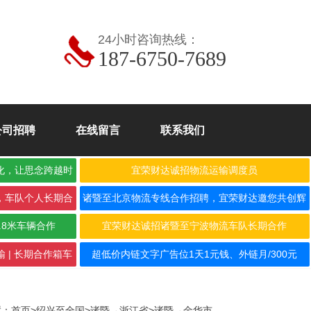
24小时咨询热线：
187-6750-7689
公司招聘
在线留言
联系我们
化，让思念跨越时
宜荣财达诚招物流运输调度员
，车队个人长期合
诸暨至北京物流专线合作招聘，宜荣财达邀您共创辉
煌！
.8米车辆合作
宜荣财达诚招诸暨至宁波物流车队长期合作
 | 长期合作箱车
超低价内链文字广告位1天1元钱、外链月/300元
置：
首页
>
绍兴至全国
>
诸暨→浙江省
>
诸暨→金华市