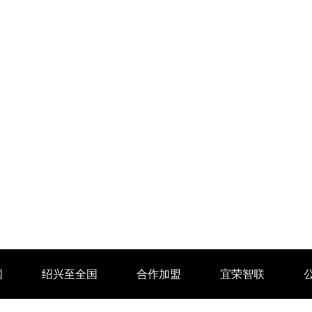
闻
绍兴至全国
合作加盟
宜荣智联