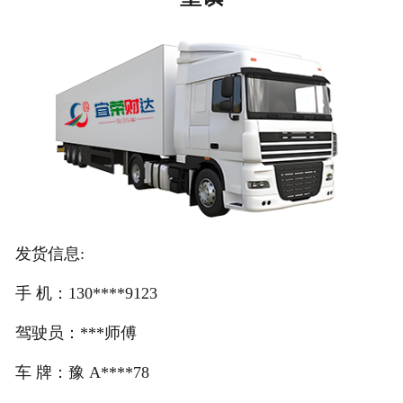
注册
/
登录
在线礼佛
在线许愿
发货信息:
手 机：130****9123
驾驶员：***师傅
车 牌：豫 A****78