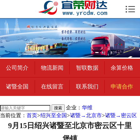

首页

公司简介
物流新闻
绍兴至全国
公司简介
物流新闻
智联数据
余算价格
合作加盟
诸暨全国
在线留言
联系我们
申请合作
宜荣智联
公司招聘
企业：
华维
搜索
当前位置：
首页
>
绍兴至全国
>
诸暨→北京市
>
诸暨→密云区
在线留言
9月15日绍兴诸暨至北京市密云区十里
联系我们
堡镇