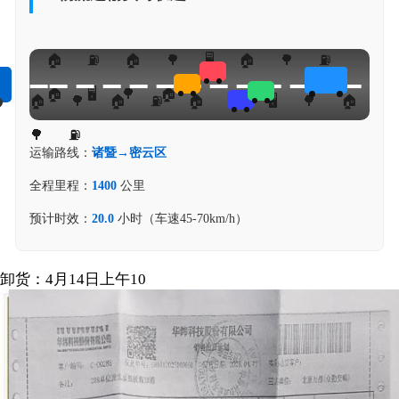
运输路线：
诸暨→密云区
全程里程：
1400
公里
预计时效：
20.0
小时（车速45-70km/h）
卸货：4月14日上午10