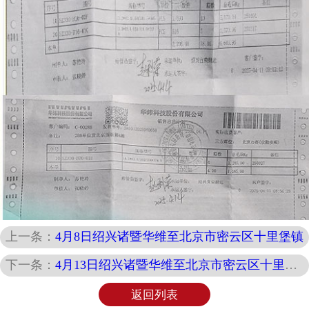
上一条：
4月8日绍兴诸暨华维至北京市密云区十里堡镇
下一条：
4月13日绍兴诸暨华维至北京市密云区十里堡镇
返回列表