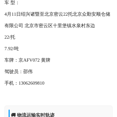
车 型：
4月11日绍兴诸暨至北京密云22托北京众勤安顺仓储
有限公司 北京市密云区十里堡镇水泉村东边
22/托
7.92/吨
车牌：京AFV072 黄牌
驾驶员：邵伟
手机：13062609810
🚚 物流运输实时轨迹