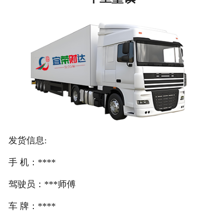
注册
/
登录
在线礼佛
在线许愿
发货信息:
手 机：****
驾驶员：***师傅
车 牌：****