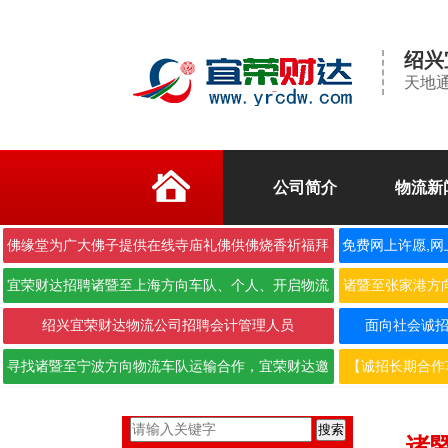
绍兴
天地通
公司简介
物流新
佛缘堂为广大佛子提供在线寺庙礼佛供佛烧香祈福拜
免费网上许愿,网
佛
宜荣财达招聘诸暨至上海方向车队、个人、开启物流
诸暨至张家港方
合作···
绍兴宜荣财达物流公司招聘会计管理人员
面向社会诚招6.
寻找诸暨至宁波方向物流车队运输合作，宜荣财达邀
【诚招长期合作
您携···
搜索
诸