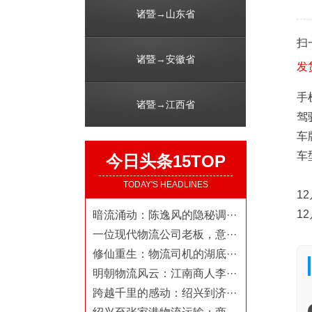
诸暨→山东省
扫
诸暨→安徽省
发
手机
诸暨→江西省
驾
车牌
车
今日头条15TOP
TODAY'S HEADLINES
1
1
暗流涌动：陈逸风的隐秘调···
一位现代物流公司老板，意···
修仙重生：物流司机的湖底···
明朝物流风云：江南商人李···
跨越千里的感动：绍兴到济···