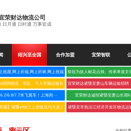
宜荣财达物流公司
 日月通 日时通 万事皆成
闻
绍兴至全国
合作加盟
宜荣智联
上祝愿,网上祈福,网上祈祷,网上祝福
祭祖为故人献花点烛、传承孝道文
空
向招聘物流、车队、个人车辆运输长
宜荣财达诸暨至萧山车辆运输招聘
期合···
作，···
2/6.8/7.7米飞翼车！上海闵···
宜荣财达诚招诸暨至萧山长期6
车辆】诸暨⇄镇江上党镇北汽大道 |
诸暨至常熟沿江经济开发区物流运输
···
···
暨→密云区
当前位