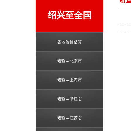
绍兴至全国
各地价格估算
诸暨→北京市
诸暨→上海市
诸暨→浙江省
诸暨→江苏省