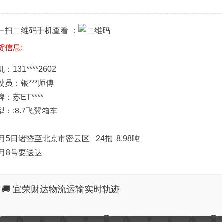
一扫二维码手机查看 ：
货信息:
：131****2602
驶员：银***师傅
：苏ET****
型：:8.7飞翼箱车
2月5日诸暨至北京市密云区 24拖 8.98吨
2月8号要送达
🚚 宜荣财达物流运输实时轨迹