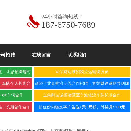
24小时咨询热线：
187-6750-7689
公司招聘
在线留言
联系我们
化，让思念跨越时
宜荣财达诚招物流运输调度员
，车队个人长期合
诸暨至北京物流专线合作招聘，宜荣财达邀您共创辉
煌！
.8米车辆合作
宜荣财达诚招诸暨至宁波物流车队长期合作
 | 长期合作箱车
超低价内链文字广告位1天1元钱、外链月/300元
置：
首页
>
绍兴至全国
>
诸暨→北京市
>
诸暨→密云区