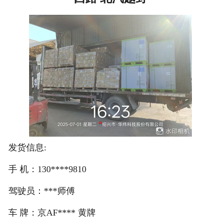
注册
/
登录
在线礼佛
在线许愿
发货信息:
手 机：130****9810
驾驶员：***师傅
车 牌：京AF**** 黄牌