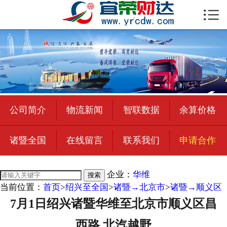

首页

公司简介
物流新闻
绍兴至全国
公司简介
物流新闻
智联数据
余算价格
合作加盟
诸暨全国
在线留言
联系我们
申请合作
宜荣智联
公司招聘
企业：
华维
搜索
当前位置：
首页
>
绍兴至全国
>
诸暨→北京市
>
诸暨→顺义区
在线留言
7月1日绍兴诸暨华维至北京市顺义区昌
联系我们
西路 北汽越野