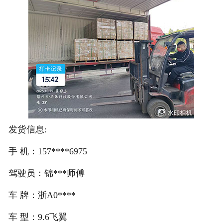
注册
/
登录
在线礼佛
在线许愿
发货信息:
手 机：157****6975
驾驶员：锦***师傅
车 牌：浙A0****
车 型：9.6飞翼