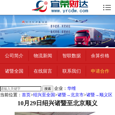

首页

公司简介
物流新闻
绍兴至全国
公司简介
物流新闻
智联数据
余算价格
合作加盟
诸暨全国
在线留言
联系我们
申请合作
宜荣智联
公司招聘
企业：
华维
搜索
当前位置：
首页
>
绍兴至全国
>
诸暨→北京市
>
诸暨→顺义区
在线留言
10月29日绍兴诸暨至北京顺义
联系我们