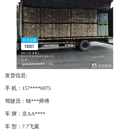
注册
/
登录
在线礼佛
在线许愿
发货信息:
手 机：157****6975
驾驶员：锦***师傅
车 牌：京AA****
车 型：7.7飞翼