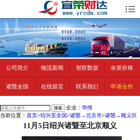

首页

公司简介
物流新闻
绍兴至全国
公司简介
物流新闻
智联数据
余算价格
合作加盟
诸暨全国
在线留言
联系我们
申请合作
宜荣智联
公司招聘
企业：
华维
搜索
当前位置：
首页
>
绍兴至全国
>
诸暨→北京市
>
诸暨→顺义区
在线留言
11月5日绍兴诸暨至北京顺义
联系我们