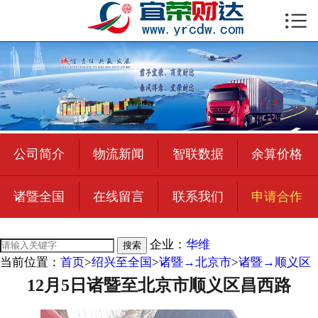

首页

公司简介
物流新闻
绍兴至全国
公司简介
物流新闻
智联数据
余算价格
合作加盟
诸暨全国
在线留言
联系我们
申请合作
宜荣智联
公司招聘
企业：
华维
搜索
当前位置：
首页
>
绍兴至全国
>
诸暨→北京市
>
诸暨→顺义区
在线留言
12月5日诸暨至北京市顺义区昌西路
联系我们