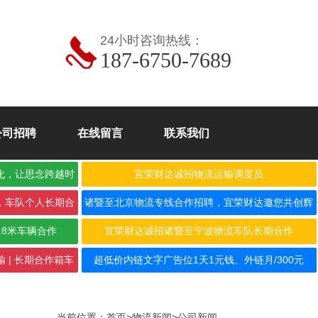
24小时咨询热线：
187-6750-7689
公司招聘
在线留言
联系我们
化，让思念跨越时
宜荣财达诚招物流运输调度员
，车队个人长期合
诸暨至北京物流专线合作招聘，宜荣财达邀您共创辉
煌！
.8米车辆合作
宜荣财达诚招诸暨至宁波物流车队长期合作
 | 长期合作箱车
超低价内链文字广告位1天1元钱、外链月/300元
当前位置：
首页
>
物流新闻
>
公司新闻