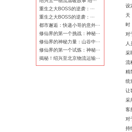
绍兴五一物流温暖故事 绍···
设
重生之大BOSS的逆袭：···
天
重生之大BOSS的逆袭：···
时
都市邂逅：快递小哥的意外···
修仙界的第一个挑战：神秘···
对
修仙界的神秘力量：山谷中···
人
修仙界的第一个试炼：神秘···
采
揭秘！绍兴至北京物流运输···
流
精
统
让
采
客
对
持