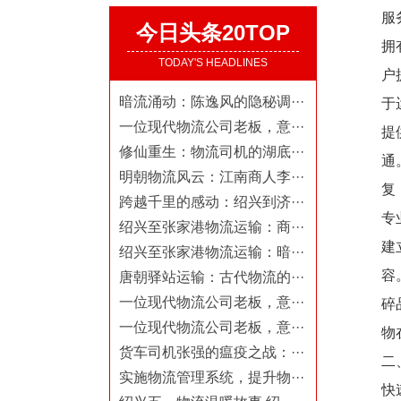
服
今日头条20TOP
拥
TODAY'S HEADLINES
户
暗流涌动：陈逸风的隐秘调···
于
一位现代物流公司老板，意···
提
修仙重生：物流司机的湖底···
通
明朝物流风云：江南商人李···
复
跨越千里的感动：绍兴到济···
专
绍兴至张家港物流运输：商···
建
绍兴至张家港物流运输：暗···
容
唐朝驿站运输：古代物流的···
一位现代物流公司老板，意···
碎
一位现代物流公司老板，意···
物
货车司机张强的瘟疫之战：···
二
实施物流管理系统，提升物···
快