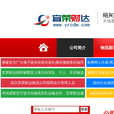
绍兴
天地通
公司简介
物流新
佛缘堂为广大佛子提供在线寺庙礼佛供佛烧香祈福拜
免费网上许愿,网
佛
宜荣财达招聘诸暨至上海方向车队、个人、开启物流
诸暨至张家港方
合作···
绍兴宜荣财达物流公司招聘会计管理人员
面向社会诚招6.
寻找诸暨至宁波方向物流车队运输合作，宜荣财达邀
【诚招长期合作
您携···
搜索
公