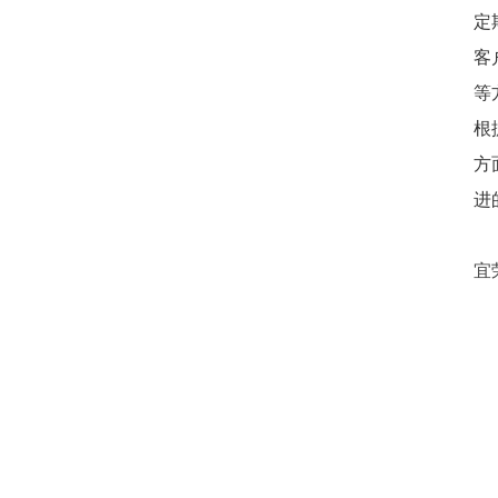
定
客
等
根
方
进
宜荣