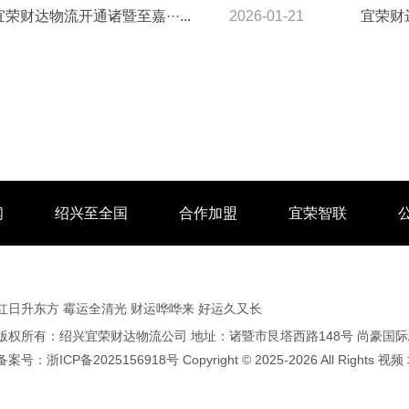
宜荣财达物流开通诸暨至嘉···...
2026-01-21
宜荣财达
闻
绍兴至全国
合作加盟
宜荣智联
红日升东方 霉运全清光 财运哗哗来 好运久又长
版权所有：绍兴宜荣财达物流公司 地址：诸暨市艮塔西路148号 尚豪国际A2
备案号：
浙ICP备2025156918号
Copyright © 2025-2026 All Rights
视频