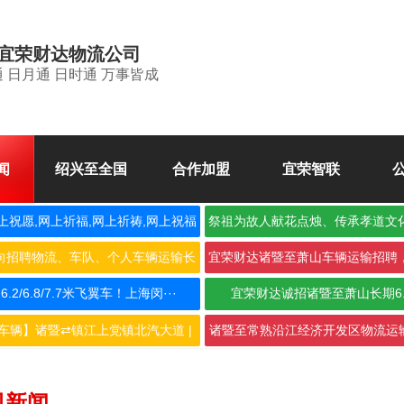
宜荣财达物流公司
 日月通 日时通 万事皆成
闻
绍兴至全国
合作加盟
宜荣智联
上祝愿,网上祈福,网上祈祷,网上祝福
祭祖为故人献花点烛、传承孝道文
空
向招聘物流、车队、个人车辆运输长
宜荣财达诸暨至萧山车辆运输招聘
期合···
作，···
2/6.8/7.7米飞翼车！上海闵···
宜荣财达诚招诸暨至萧山长期6
车辆】诸暨⇄镇江上党镇北汽大道 |
诸暨至常熟沿江经济开发区物流运输
···
···
司新闻