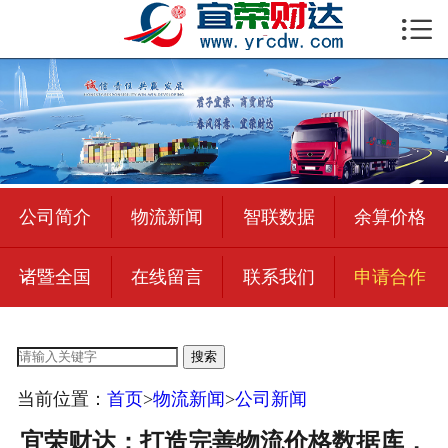

首页

公司简介
物流新闻
绍兴至全国
公司简介
物流新闻
智联数据
余算价格
合作加盟
诸暨全国
在线留言
联系我们
申请合作
宜荣智联
公司招聘
搜索
在线留言
当前位置：
首页
>
物流新闻
>
公司新闻
联系我们
宜荣财达：打造完善物流价格数据库，