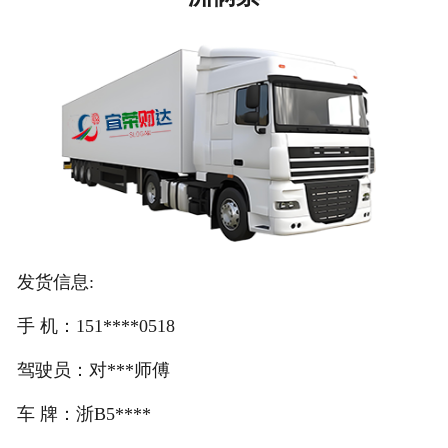
注册
/
登录
在线礼佛
在线许愿
发货信息:
手 机：151****0518
驾驶员：对***师傅
车 牌：浙B5****