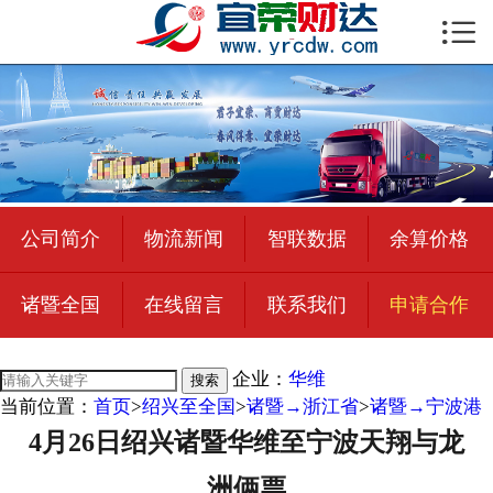

首页

公司简介
物流新闻
绍兴至全国
公司简介
物流新闻
智联数据
余算价格
合作加盟
诸暨全国
在线留言
联系我们
申请合作
宜荣智联
公司招聘
企业：
华维
搜索
当前位置：
首页
>
绍兴至全国
>
诸暨→浙江省
>
诸暨→宁波港
在线留言
4月26日绍兴诸暨华维至宁波天翔与龙
联系我们
洲俩票