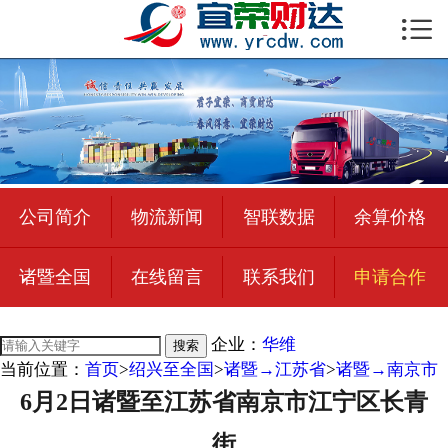

首页

公司简介
物流新闻
绍兴至全国
公司简介
物流新闻
智联数据
余算价格
合作加盟
诸暨全国
在线留言
联系我们
申请合作
宜荣智联
公司招聘
企业：
华维
搜索
当前位置：
首页
>
绍兴至全国
>
诸暨→江苏省
>
诸暨→南京市
在线留言
6月2日诸暨至江苏省南京市江宁区长青
联系我们
街