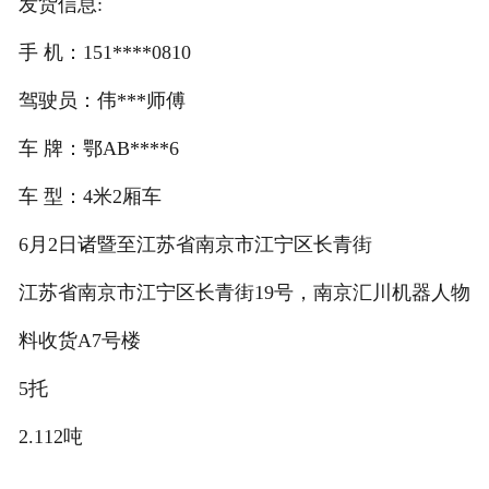
发货信息:
手 机：151****0810
驾驶员：伟***师傅
车 牌：鄂AB****6
车 型：4米2厢车
6月2日诸暨至江苏省南京市江宁区长青街
江苏省南京市江宁区长青街19号，南京汇川机器人物
料收货A7号楼
5托
2.112吨