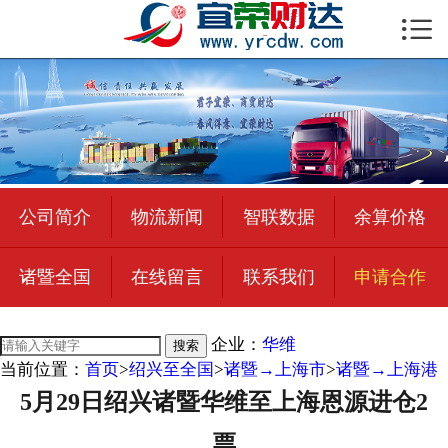

首页

公司简介
物流新闻
绍兴至全国
公司简介
物流新闻
智联数据
余算价格
合作加盟
诸暨全国
在线留言
联系我们
申请合作
宜荣智联
公司招聘
企业：
华维
搜索
当前位置：
首页
>
绍兴至全国
>
诸暨→上海市
>
诸暨→上海港
在线留言
5月29日绍兴诸暨华维至上海恩源进仓2
联系我们
票