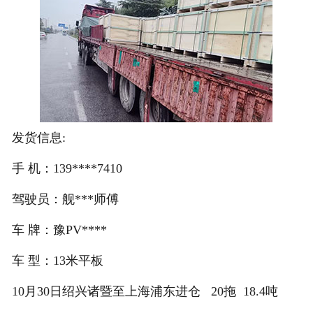
注册
/
登录
在线礼佛
发货信息:
在线许愿
手 机：139****7410
驾驶员：舰***师傅
车 牌：豫PV****
车 型：13米平板
10月30日绍兴诸暨至上海浦东进仓 20拖 18.4吨