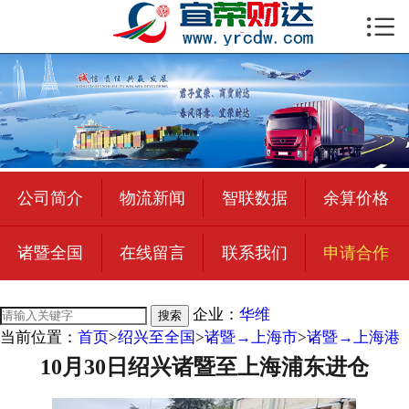

首页

公司简介
物流新闻
绍兴至全国
公司简介
物流新闻
智联数据
余算价格
合作加盟
诸暨全国
在线留言
联系我们
申请合作
宜荣智联
公司招聘
企业：
华维
搜索
当前位置：
首页
>
绍兴至全国
>
诸暨→上海市
>
诸暨→上海港
在线留言
10月30日绍兴诸暨至上海浦东进仓
联系我们